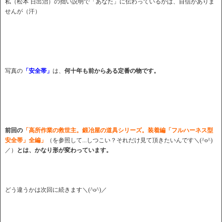
私（松本 日出治）の拙い説明で「あなた」に伝わっているかは、自信がありま
せんが（汗）
写真の
「安全帯」
は、
何十年も前からある定番の物です。
前回の
「高所作業の救世主。鍛冶屋の道具シリーズ。装着編「フルハーネス型
安全帯」全編」
（を参照して...しつこい？それだけ見て頂きたいんです＼(^o^)
／）
とは、かなり形が変わっています。
どう違うかは次回に続きます＼(^o^)／