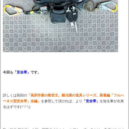
今回も
「安全帯」
です。
詳しくは前回の
「高所作業の救世主。鍛冶屋の道具シリーズ。装着編「フルハ
ーネス型安全帯」全編」
を参照して頂ければ、より
「安全帯」
を知る事が出来
るはずです(^▽^;)